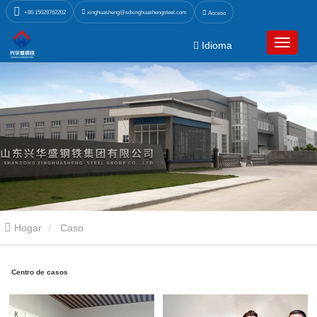
xinghuasheng@sdxinghuashengsteel.com
+86 15628762202
Acceso
Idioma
Hogar
Caso
Centro de casos