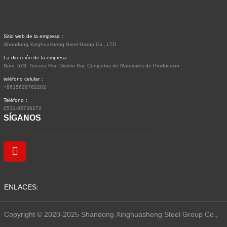
Sitio web de la empresa：
Shandong Xinghuasheng Steel Group Co., LTD
La dirección de la empresa：
Núm. 578, Tercera Fila, Distrito Sur, Conjuntos de Materiales de Producción
teléfono celular：
+8615628762202
Teléfono：
0531-85736272
SÍGANOS
ENLACES:
Copyright © 2020-2025 Shandong Xinghuasheng Steel Group Co.,