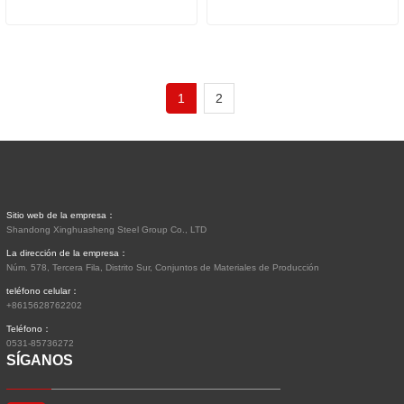
1
2
Sitio web de la empresa：
Shandong Xinghuasheng Steel Group Co., LTD
La dirección de la empresa：
Núm. 578, Tercera Fila, Distrito Sur, Conjuntos de Materiales de Producción
teléfono celular：
+8615628762202
Teléfono：
0531-85736272
SÍGANOS