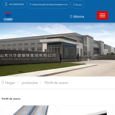
xinghuasheng@sdxinghuashengsteel.com
+86 15628762202
Acceso
Idioma
Hogar
productos
Perfil de acero
Perfil de acero