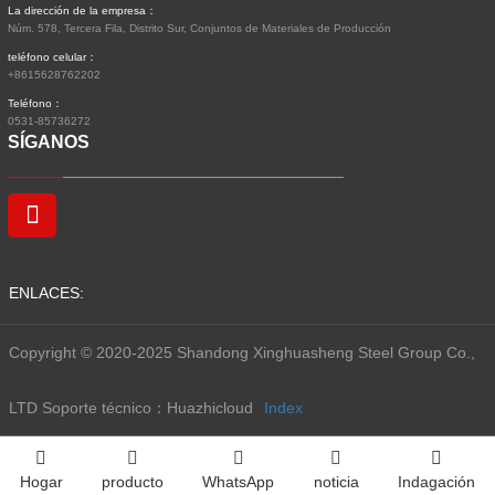
La dirección de la empresa：
Núm. 578, Tercera Fila, Distrito Sur, Conjuntos de Materiales de Producción
teléfono celular：
+8615628762202
Teléfono：
0531-85736272
SÍGANOS
ENLACES:
Copyright © 2020-2025 Shandong Xinghuasheng Steel Group Co.,
LTD
Soporte técnico：Huazhicloud
Index
Hogar
producto
WhatsApp
noticia
Indagación