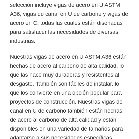
corrosión y al óxido, lo que garantiza que
selección incluye vigas de acero en U ASTM
mantengan su apariencia y funcionalidad en los
A36, vigas de canal en U de carbono y vigas de
años venideros.
acero en C, todas las cuales están diseñadas
para satisfacer las necesidades de diversas
Los canales de acero de perfil en forma de U
industrias.
más vendidos están disponibles en una amplia
gama de tamaños y grosores, lo que le permite
Nuestras vigas de acero en U ASTM A36 están
elegir la opción perfecta que satisfaga las
hechas de acero al carbono de alta calidad, lo
necesidades específicas de su proyecto. Elija el
que las hace muy duraderas y resistentes al
canal de acero de perfil en forma de U más
desgaste. También son fáciles de instalar, lo
vendido para obtener una solución confiable y
que los convierte en una opción popular para
duradera que lo ayudará a lograr sus objetivos
proyectos de construcción. Nuestras vigas de
industriales y de construcción.
canal en U de carbono también están hechas
de acero al carbono de alta calidad y están
disponibles en una variedad de tamaños para
adaptarse a sus necesidades específicas.