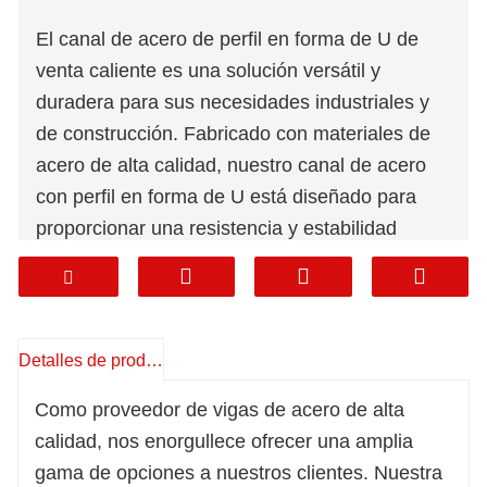
El canal de acero de perfil en forma de U de
venta caliente es una solución versátil y
duradera para sus necesidades industriales y
de construcción. Fabricado con materiales de
acero de alta calidad, nuestro canal de acero
con perfil en forma de U está diseñado para
proporcionar una resistencia y estabilidad
superiores a sus estructuras.
Los canales de acero de perfil en forma de U
más vendidos son fáciles de manejar e instalar,
Detalles de producto
lo que los convierte en una opción popular para
una amplia gama de aplicaciones. Nuestro
Como proveedor de vigas de acero de alta
canal de acero de perfil en forma de U de venta
calidad, nos enorgullece ofrecer una amplia
caliente también es altamente resistente a la
gama de opciones a nuestros clientes. Nuestra