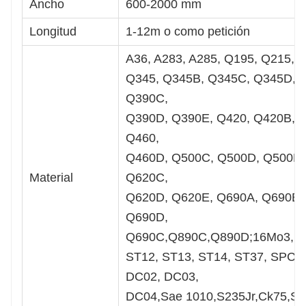
Ancho
600-2000 mm
Longitud
1-12m o como petición
A36, A283, A285, Q195, Q215, 
Q345, Q345B, Q345C, Q345D, 
Q390C,
Q390D, Q390E, Q420, Q420B, 
Q460,
Q460D, Q500C, Q500D, Q500E,
Material
Q620C,
Q620D, Q620E, Q690A, Q690B,
Q690D,
Q690C,Q890C,Q890D;16Mo3,1
ST12, ST13, ST14, ST37, SPC
DC02, DC03,
DC04,Sae 1010,S235Jr,Ck75,SS4