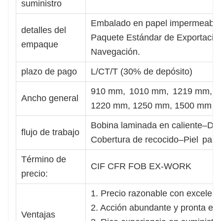
suministro
Embalado en papel impermeable y
detalles del
Paquete Estándar de Exportació
empaque
Navegación.
plazo de pago
L/CT/T (30% de depósito)
910 mm,
1010 mm,
1219 mm,
Ancho general
1220 mm, 1250 mm, 1500 mm
Bobina laminada en caliente–D
flujo de trabajo
Cobertura de recocido–Piel
pasa
Término de
CIF CFR FOB EX-WORK
precio:
1. Precio razonable con excelent
2. Acción abundante y pronta en
Ventajas