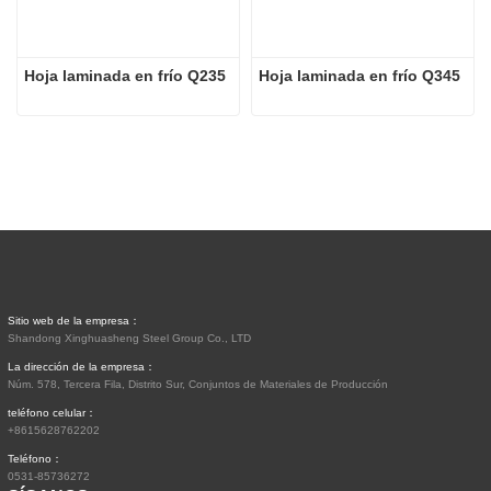
Hoja laminada en frío Q235
Hoja laminada en frío Q345
Sitio web de la empresa：
Shandong Xinghuasheng Steel Group Co., LTD
La dirección de la empresa：
Núm. 578, Tercera Fila, Distrito Sur, Conjuntos de Materiales de Producción
teléfono celular：
+8615628762202
Teléfono：
0531-85736272