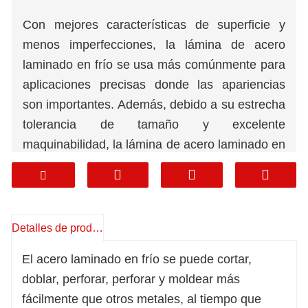
Con mejores características de superficie y
menos imperfecciones, la lámina de acero
laminado en frío se usa más comúnmente para
aplicaciones precisas donde las apariencias
son importantes. Además, debido a su estrecha
tolerancia de tamaño y excelente
maquinabilidad,
la lámina de acero laminado en
frío
se utiliza en una amplia variedad de
industrias.
Espesor:
2-400 mm
Ancho:
600-2000 mm
Detalles de producto
Longitud:
1-12m o como petición
El acero laminado en frío se puede cortar,
Tolerancia:
±1%
doblar, perforar, perforar y moldear más
fácilmente que otros metales, al tiempo que