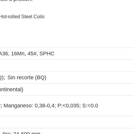
A36, 16Mn, 45#, SPHC
);
Sin recorte (BQ)
ntinental)
,2; Manganeso: 0,38-0,4; P:<0,035; S:<0.0