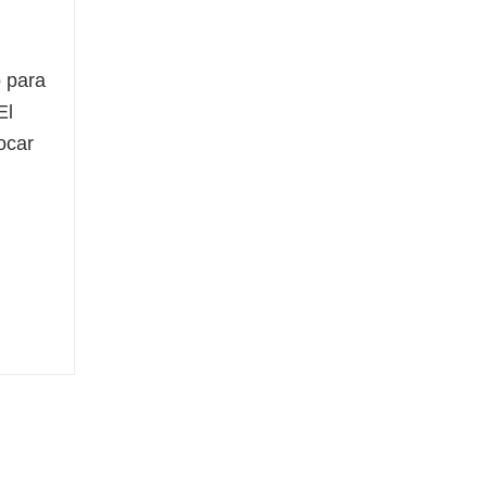
o para
El
ocar