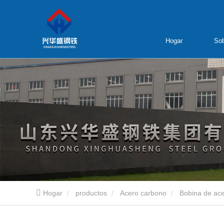
Hogar
Sob
Hogar
productos
Acero carbono
Bobina de ace