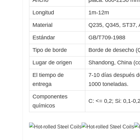
Ancho
placa: 600-2250 mm,
Longitud
1m-12m
Material
Q235, Q345, ST37, 
Estándar
GB/T709-1988
Tipo de borde
Borde de desecho (Q
Lugar de origen
Shandong, China (co
El tiempo de
7-10 días después de
entrega
1000 toneladas.
Componentes
C: <= 0,2; Si: 0,1-0
químicos