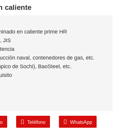
 caliente
minado en caliente prime HR
, JIS
stencia
rucción naval, contenedores de gas, etc.
pico de Sochi), BaoSteel, etc.
isito
co
Teléfono
WhatsApp