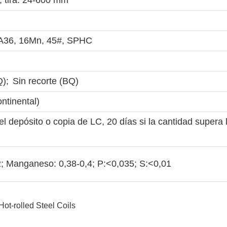
 tira: 24-600 mm
A36, 16Mn, 45#, SPHC
);
Sin recorte (BQ)
ntinental)
l depósito o copia de LC, 20 días si la cantidad supera 
,2; Manganeso: 0,38-0,4; P:<0,035; S:<0,01