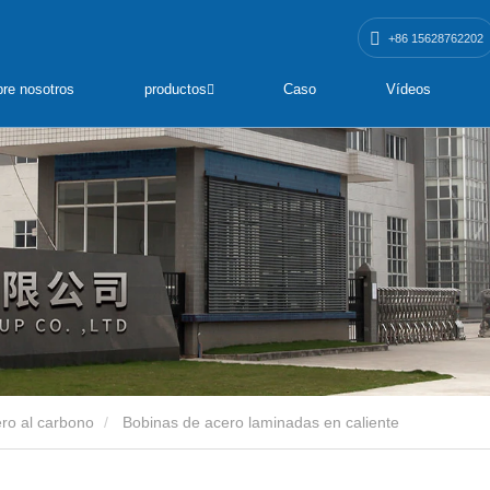
+86 15628762202
re nosotros
productos
Caso
Vídeos
ro al carbono
Bobinas de acero laminadas en caliente