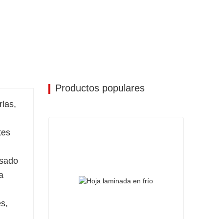
Productos populares
rlas,
tes
esado
a
s,