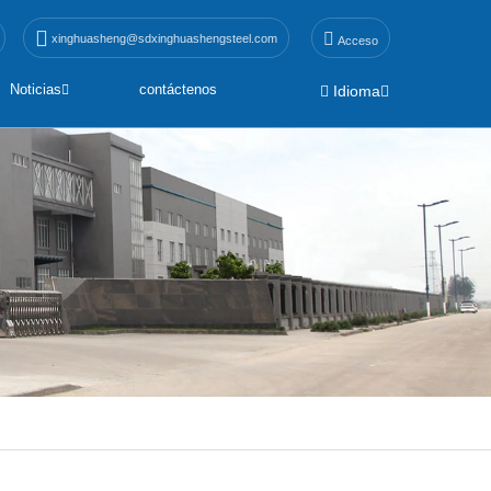
xinghuasheng@sdxinghuashengsteel.com
Acceso
Noticias
contáctenos
Idioma