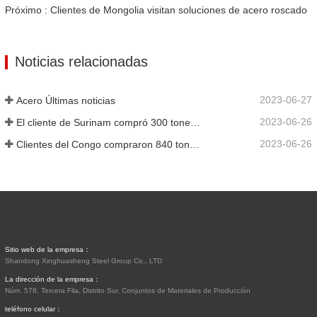
Próximo : Clientes de Mongolia visitan soluciones de acero roscado
Noticias relacionadas
2023-06-27
Acero Últimas noticias
2023-06-26
El cliente de Surinam compró 300 toneladas de varillas corrugadas
2023-06-26
Clientes del Congo compraron 840 toneladas de barras de acero
Sitio web de la empresa：
Shandong Xinghuasheng Steel Group Co., LTD
La dirección de la empresa：
Núm. 578, Tercera Fila, Distrito Sur, Conjuntos de Materiales de Producción
teléfono celular：