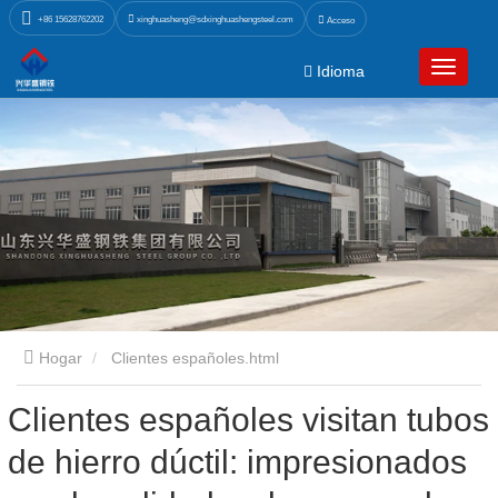
xinghuasheng@sdxinghuashengsteel.com
+86 15628762202
Acceso
Idioma
Hogar
Clientes españoles.html
Clientes españoles visitan tubos
de hierro dúctil: impresionados