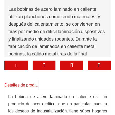
Las bobinas de acero laminado en caliente
utilizan planchones como
crudo
materiales, y
después del calentamiento, se convierten en
tiras
por medio de
difícil
laminación
dispositivos
y
finalizando
unidades rodantes. Durante la
fabricación de laminados en caliente
metal
bobinas, la
cálido
metal
tiras de la
final
laminadora de
finalizando
laminación se enfrían
a la temperatura establecida
mediante el uso
flujo laminar, y enrollado en
metal
bobinas de
tira
por medio de
el enrollador,
a través de
Detalles de producto
especial
finalizando
líneas. Procesado en
metal
La bobina de acero laminado en caliente es
un
placa, bobina plana y corte longitudinal
metal
producto de acero crítico, que en particular muestra
productos de tiras. Debido a la
excesivo
los deseos de industrialización. tiene súper hogares
fortaleza,
excelente
tenacidad,
fácil