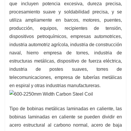
que incluyen potencia excesiva, dureza precisa,
procesamiento y
arriba
soldabilidad de
cálido
procesamiento suave y soldabilidad precisa, y se
arrollado
metal
productos, son
extensamente
utiliza ampliamente en barcos, motores, puentes,
utilizado en industrias manufactureras como
producción, equipos, recipientes de tensión,
barcos, automóviles, puentes, construcción,
dispositivos petroquímicos, empresas automotrices,
maquinaria y
cepa
vasos
industria automotriz agrícola, industria de construcción
Espesor:
1,4-200 mm
naval, hierro empresa de torres, industria de
Material:
estructuras metálicas, dispositivo de fuerza eléctrica,
Q235,Q345,ST37,A36,16Mn,45#,SPHC
industria de postes suaves, torres de
Componentes químicos:
C:<=0.2; Si: 0,1-0,2;
telecomunicaciones, empresa de tuberías metálicas
Manganeso: 0,38-0,4; P:<0,035; S:<0,01
en espiral y otras industrias manufactureras.
Tipo:
0,2-25 mm*600-1500 mm
o como su
requisito
Tipo de bobinas metálicas laminadas en caliente, las
bobinas laminadas en caliente se pueden dividir en
acero estructural al carbono normal, acero de baja