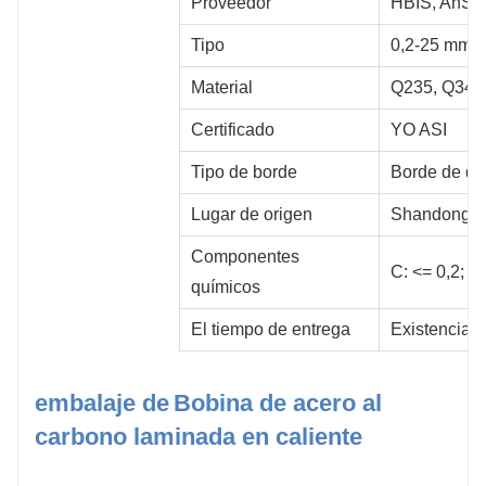
Proveedor
HBIS, AnStee
Tipo
0,2-25 mm*
Material
Q235, Q345
Certificado
YO ASI
Tipo de borde
Borde de de
Lugar de origen
Shandong, C
Componentes 
C: <= 0,2; S
químicos
El tiempo de entrega
Existencias 
embalaje de
Bobina de acero al
carbono laminada en caliente