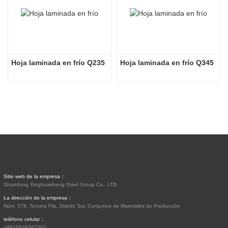
Hoja laminada en frío Q235
Hoja laminada en frío Q345
Sitio web de la empresa：
Shandong Xinghuasheng Steel Group Co., LTD
La dirección de la empresa：
Núm. 578, Tercera Fila, Distrito Sur, Conjuntos de Materiales de Producción
teléfono celular：
+8615628762202