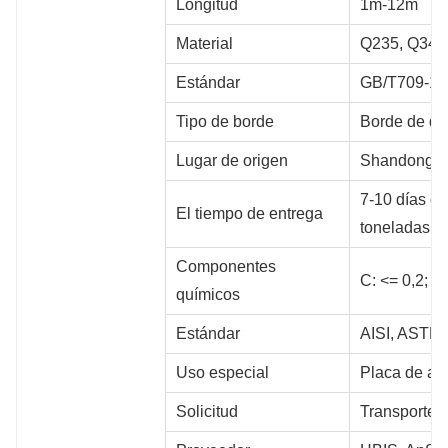
Longitud
1m-12m
Material
Q235, Q345
Estándar
GB/T709-19
Tipo de borde
Borde de de
Lugar de origen
Shandong, C
7-10 días de
El tiempo de entrega
toneladas.
Componentes 
C: <= 0,2; S
químicos
Estándar
AISI, ASTM,
Uso especial
Placa de ace
Solicitud
Transporte, 