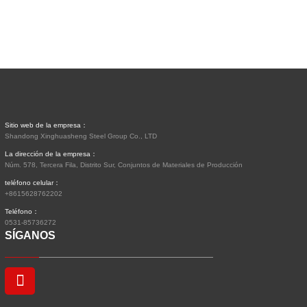
Sitio web de la empresa：
Shandong Xinghuasheng Steel Group Co., LTD
La dirección de la empresa：
Núm. 578, Tercera Fila, Distrito Sur, Conjuntos de Materiales de Producción
teléfono celular：
+8615628762202
Teléfono：
0531-85736272
SÍGANOS