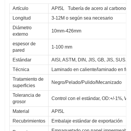
Artículo
API5L Tubería de acero al carbono
Longitud
3-12M o según sea necesario
Diámetro
10mm-426mm
externo
espesor de
1-100 mm
pared
Estándar
AISI, ASTM, DIN, JIS, GB, JIS, SUS, E
Técnica
Laminado en caliente/laminado en frío
Tratamiento de
Negro/Pelado/Pulido/Mecanizado
superficies
Tolerancia de
Control con el estándar, OD:+/-1%, W
grosor
Material
API5L
Recubrimientos
Embalaje estándar de exportación
Empaquetado con papel impermeable y