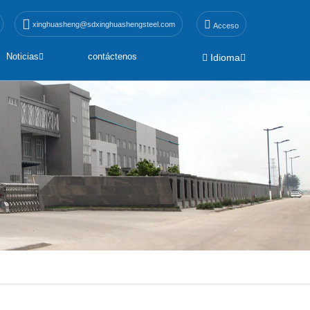
xinghuasheng@sdxinghuashengsteel.com
Acceso
Noticias
contáctenos
Idioma