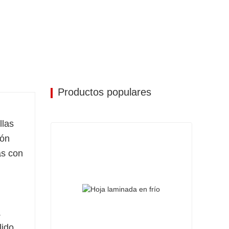
Productos populares
llas
ión
as con
.
ido,