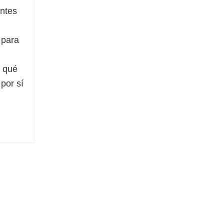
entes
 para
r qué
por sí