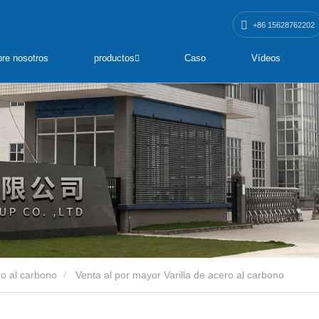
+86 15628762202
re nosotros
productos
Caso
Vídeos
ro al carbono
Venta al por mayor Varilla de acero al carbono