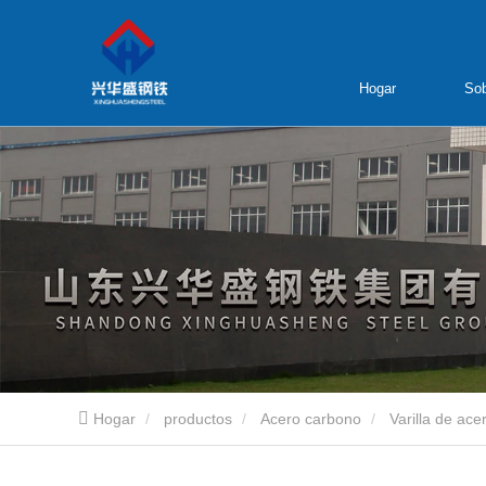
Hogar
Sob
Hogar
productos
Acero carbono
Varilla de ace