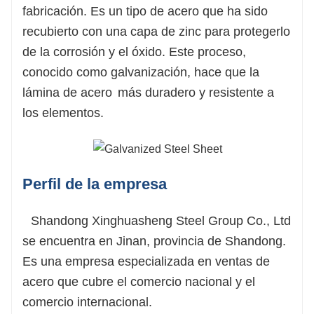
lo convierte en una opción popular para muchas
fabricación. Es un tipo de acero que ha sido
industrias diferentes.
recubierto con una capa de zinc para protegerlo
Fácil Mantenimiento:
Galvanizado
Hoja de acero
de la corrosión y el óxido. Este proceso,
requiere muy poco mantenimiento para mantenerlo
conocido como galvanización, hace que la
en buenas condiciones. Se puede limpiar con agua y
lámina de acero
más duradero y resistente a
jabón, y no es necesario pintarlo ni recubrirlo.
los elementos.
Sostenibilidad:
Galvanizado
Hoja de acero
es un
material sostenible que se puede reciclar al final de
su vida. Esto lo convierte en una opción ecológica
Perfil de la empresa
para proyectos de construcción y fabricación.
Shandong Xinghuasheng Steel Group Co., Ltd
se encuentra en Jinan, provincia de Shandong.
Es una empresa especializada en ventas de
acero que cubre el comercio nacional y el
comercio internacional.