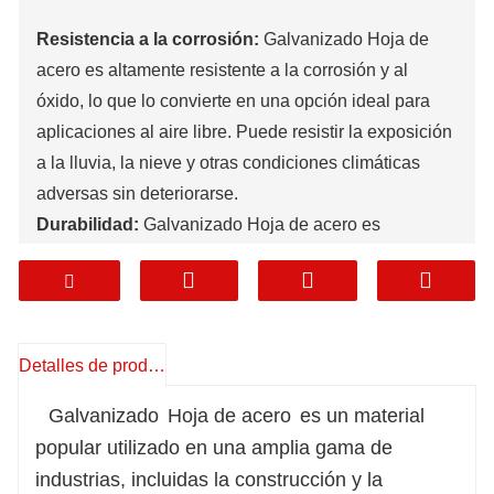
Resistencia a la corrosión:
Galvanizado
Hoja de
acero
es altamente resistente a la corrosión y al
óxido, lo que lo convierte en una opción ideal para
aplicaciones al aire libre. Puede resistir la exposición
a la lluvia, la nieve y otras condiciones climáticas
adversas sin deteriorarse.
Durabilidad:
Galvanizado
Hoja de acero
es
extremadamente duradero y puede durar muchos
años sin necesidad de ser reemplazado. Esto lo
convierte en una opción rentable para proyectos de
construcción y fabricación.
Detalles de producto
Versatilidad:
Galvanizado
Hoja de acero
se puede
utilizar en una amplia gama de aplicaciones, desde
Galvanizado
Hoja de acero
es un material
techos y revestimientos hasta piezas y
popular utilizado en una amplia gama de
electrodomésticos para automóviles. Su versatilidad
industrias, incluidas la construcción y la