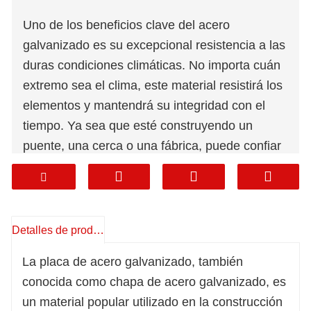
Uno de los beneficios clave del acero
galvanizado es su excepcional resistencia a las
duras condiciones climáticas. No importa cuán
extremo sea el clima, este material resistirá los
elementos y mantendrá su integridad con el
tiempo. Ya sea que esté construyendo un
puente, una cerca o una fábrica, puede confiar
en las placas de acero galvanizado para
brindar la resistencia y la estabilidad que
requiere su proyecto.
Otra ventaja de las placas de acero
Detalles de producto
galvanizado es su asequibilidad. Este material
La placa de acero galvanizado, también
es muy rentable, por lo que es la elección
conocida como chapa de acero galvanizado, es
perfecta para proyectos de construcción de
un material popular utilizado en la construcción
todos los tamaños. Además, sus bajos