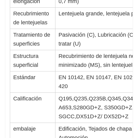
elongación
0,7 mm)
Recubrimiento
Lentejuela grande, lentejuela pe
de lentejuelas
Tratamiento de
Pasivación (C), Lubricación (O),
superficies
tratar (U)
Estructura
Recubrimiento de lentejuela nor
superficial
minimizado (MS), sin lentejuela 
Estándar
EN 10142, EN 10147, EN 1029
420
Calificación
Q195,Q235,Q235B,Q345,Q345
A653,S280GD+Z, S350GD+Z,S
SGCC,DX51D+Z/ DX52D+Z
embalaje
Edificación, Tejados de chapa o
Automoción,