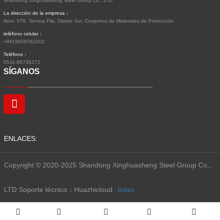
Shandong Xinghuasheng Steel Group Co., LTD
La dirección de la empresa：
Núm. 578, Tercera Fila, Distrito Sur, Conjuntos de Materiales de Producción
teléfono celular：
+8615628762202
Teléfono：
0531-85736272
SÍGANOS
ENLACES:
Copyright © 2020-2025 Shandong Xinghuasheng Steel Group Co.,
LTD
Soporte técnico：Huazhicloud
Index