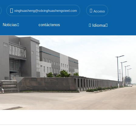
xinghuasheng@sdxinghuashengsteel.com
Acceso
Noticias
contáctenos
Idioma