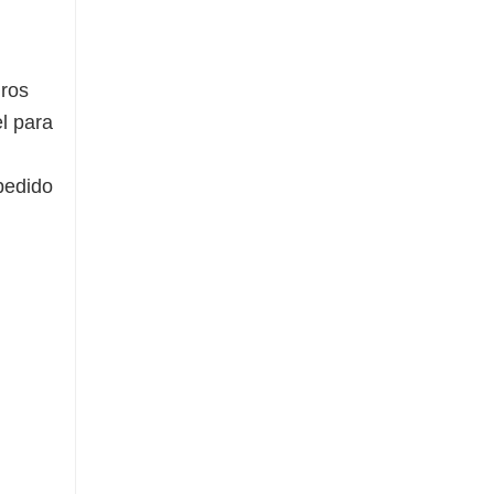
uros
el para
pedido