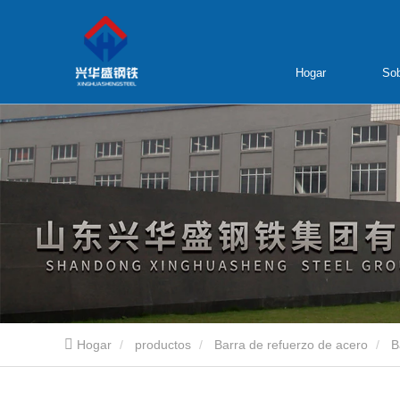
Hogar
Sob
Hogar
productos
Barra de refuerzo de acero
B