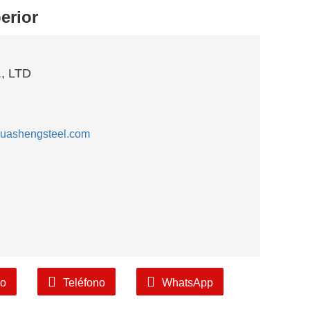
erior
, LTD
uashengsteel.com
co
Teléfono
WhatsApp