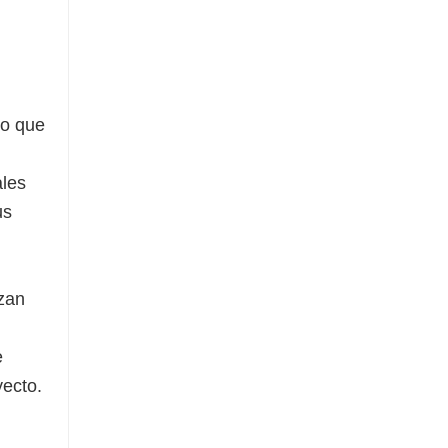
ro que
ales
us
izan
e
yecto.