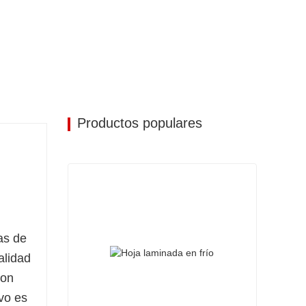
Productos populares
as de
alidad
Con
vo es