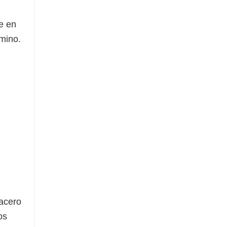
e en
mino.
acero
os