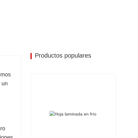
Productos populares
cemos
n un
ro
iones,