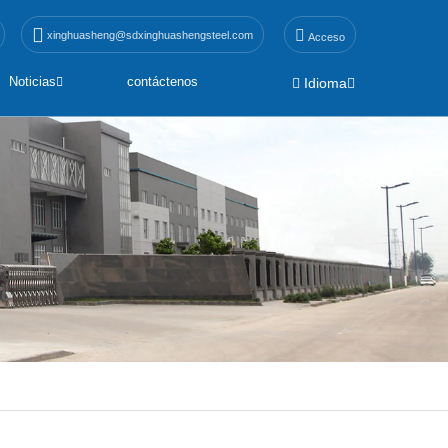
xinghuasheng@sdxinghuashengsteel.com
Acceso
Noticias
contáctenos
Idioma