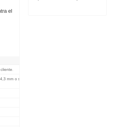
tra el
Hoja laminada en frío Q345
Contacta ahora
cliente.
14,3 mm o según