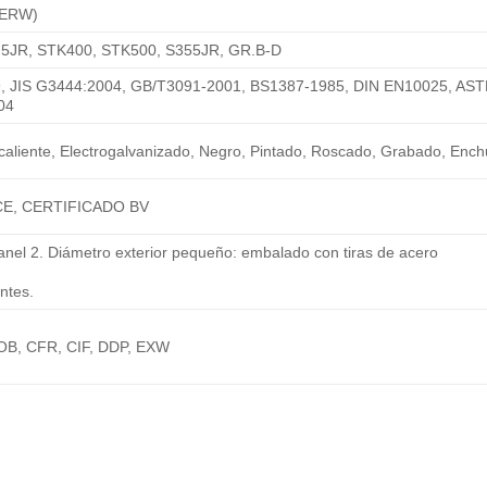
 (ERW)
75JR, STK400, STK500, S355JR, GR.B-D
, JIS G3444:2004, GB/T3091-2001, BS1387-1985, DIN EN10025, AS
04
caliente, Electrogalvanizado, Negro, Pintado, Roscado, Grabado, Ench
CE, CERTIFICADO BV
ranel 2. Diámetro exterior pequeño: embalado con tiras de acero
entes.
FOB, CFR, CIF, DDP, EXW