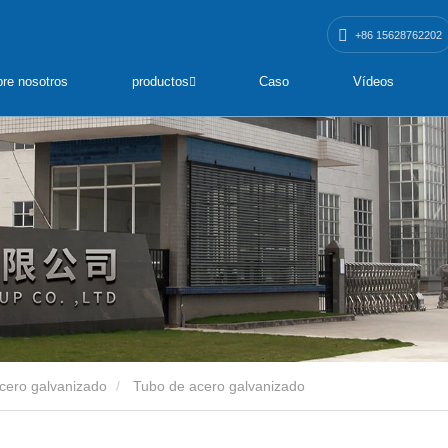
+86 15628762202
re nosotros
productos
Caso
Vídeos
cero galvanizado
Tubo de acero galvanizado