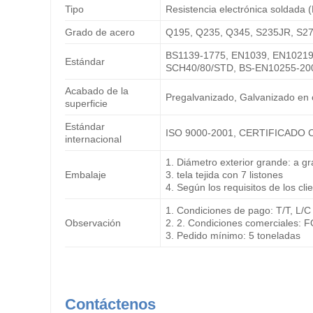
Tipo
Resistencia electrónica soldada
Grado de acero
Q195, Q235, Q345, S235JR, S2
BS1139-1775, EN1039, EN10219
Estándar
SCH40/80/STD, BS-EN10255-20
Acabado de la
Pregalvanizado, Galvanizado en 
superficie
Estándar
ISO 9000-2001, CERTIFICADO 
internacional
1. Diámetro exterior grande: a g
Embalaje
3. tela tejida con 7 listones
4. Según los requisitos de los cli
1. Condiciones de pago: T/T, L/C
Observación
2. 2. Condiciones comerciales: 
3. Pedido mínimo: 5 toneladas
Contáctenos