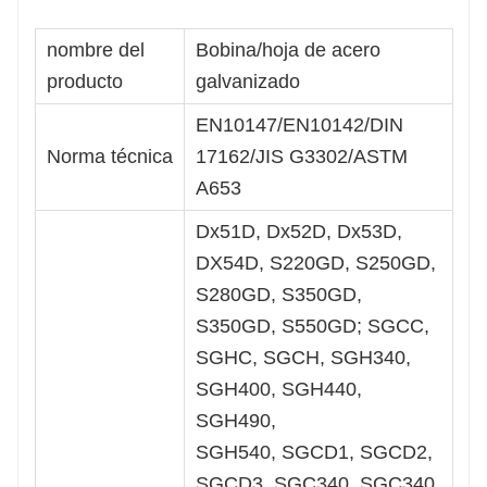
nombre del
Bobina/hoja de acero
producto
galvanizado
EN10147/EN10142/DIN
Norma técnica
17162/JIS G3302/ASTM
A653
Dx51D, Dx52D, Dx53D,
DX54D, S220GD, S250GD,
S280GD, S350GD,
S350GD, S550GD; SGCC,
SGHC, SGCH, SGH340,
SGH400, SGH440,
SGH490,
SGH540, SGCD1, SGCD2,
SGCD3, SGC340, SGC340,