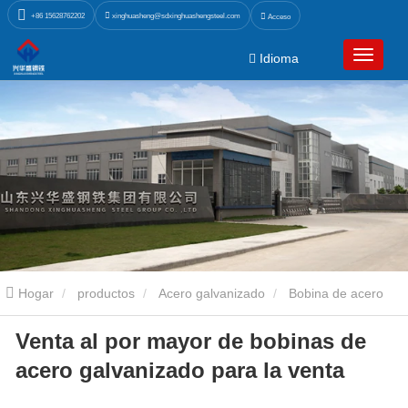
xinghuasheng@sdxinghuashengsteel.com
+86 15628762202
Acceso
Idioma
Hogar
productos
Acero galvanizado
Bobina de acero
Venta al por mayor de bobinas de
galvanizado
Venta al por mayor de bobinas de acero galvanizado
acero galvanizado para la venta
para la venta