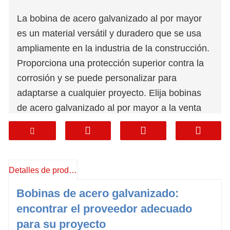
La bobina de acero galvanizado al por mayor
es un material versátil y duradero que se usa
ampliamente en la industria de la construcción.
Proporciona una protección superior contra la
corrosión y se puede personalizar para
adaptarse a cualquier proyecto. Elija bobinas
de acero galvanizado al por mayor a la venta
hoy y experimente los beneficios de un material
rentable y de alta calidad para su próximo
proyecto.
Shandong Xinghuasheng Steel Group Co., LTD
Detalles de producto
Bobinas de acero galvanizado:
Teléfono:
+86 15628762202
encontrar el proveedor adecuado
Teléfono/WhatsApp:
+86 15628762202
para su proyecto